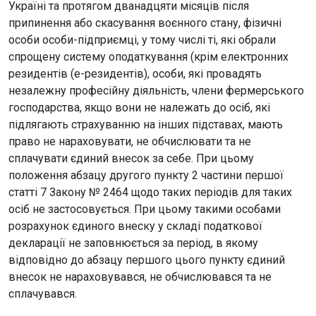
Україні та протягом дванадцяти місяців після
припинення або скасування воєнного стану, фізичні
особи особи-підприємці, у тому числі ті, які обрали
спрощену систему оподаткування (крім електронних
резидентів (e-резидентів), особи, які провадять
незалежну професійну діяльність, члени фермерського
господарства, якщо вони не належать до осіб, які
підлягають страхуванню на інших підставах, мають
право не нараховувати, не обчислювати та не
сплачувати єдиний внесок за себе. При цьому
положення абзацу другого пункту 2 частини першої
статті 7 Закону № 2464 щодо таких періодів для таких
осіб не застосовується. При цьому такими особами
розрахунок єдиного внеску у складі податкової
декларації не заповнюється за період, в якому
відповідно до абзацу першого цього пункту єдиний
внесок не нараховувався, не обчислювався та не
сплачувався.