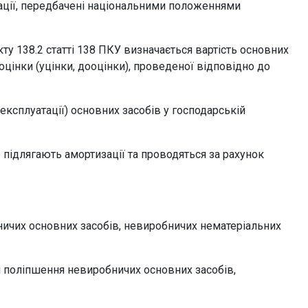
ації, передбачені національними положеннями
у 138.2 статті 138 ПКУ визначається вартість основних
оцінки (уцінки, дооцінки), проведеної відповідно до
експлуатації) основних засобів у господарській
не підлягають амортизації та проводяться за рахунок
ичих основних засобів, невиробничих нематеріальних
і поліпшення невиробничих основних засобів,