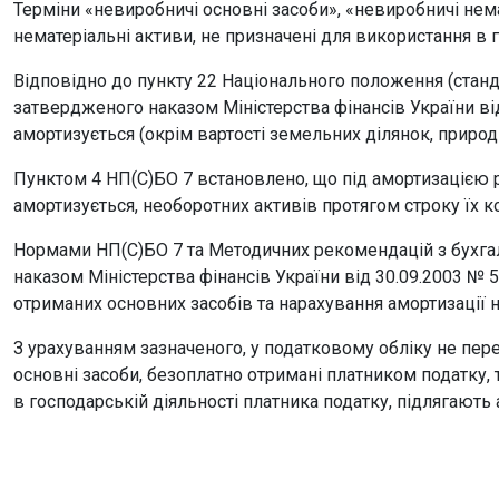
Терміни «невиробничі основні засоби», «невиробничі нем
нематеріальні активи, не призначені для використання в г
Відповідно до пункту 22 Національного положення (станда
затвердженого наказом Міністерства фінансів України від 
амортизується (окрім вартості земельних ділянок, природн
Пунктом 4 НП(С)БО 7 встановлено, що під амортизацією р
амортизується, необоротних активів протягом строку їх к
Нормами НП(С)БО 7 та Методичних рекомендацій з бухгал
наказом Міністерства фінансів України від 30.09.2003 № 
отриманих основних засобів та нарахування амортизації н
З урахуванням зазначеного, у податковому обліку не пе
основні засоби, безоплатно отримані платником податку, т
в господарській діяльності платника податку, підлягають а