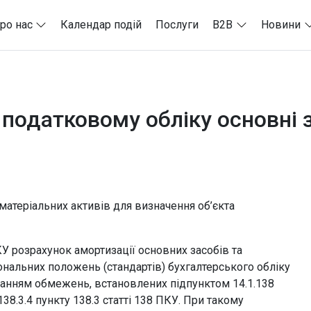
ро нас
Календар подій
Послуги
B2B
Новини
 податковому обліку основні 
матеріальних активів для визначення об’єкта
ПКУ розрахунок амортизації основних засобів та
ональних положень (стандартів) бухгалтерського обліку
уванням обмежень, встановлених підпунктом 14.1.138
 138.3.4 пункту 138.3 статті 138 ПКУ. При такому