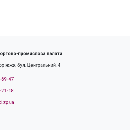
торгово-промислова палата
поріжжя, бул. Центральний, 4
4-69-47
4-21-18
i.zp.ua