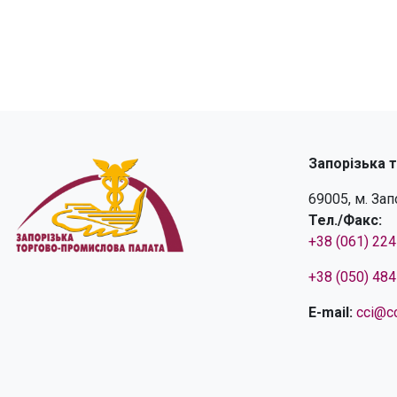
Запорізька 
69005, м. За
Тел./Факс:
+38 (061) 22
+38 (050) 48
E-mail:
cci@cc