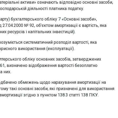
атеріальні активи» означають відповідно основні засоби,
осподарській діяльності платника податку.
рту) бухгалтерського обліку 7 «Основні засоби»,
27.04.2000 № 92, об’єктом амортизації є вартість, яка
их ресурсів і капітальних інвестицій).
озуміється систематичний розподіл вартості, яка
орисного використання (експлуатації).
терського обліку основних засобів, затверджених
561, визначено відображення вартості безоплатно
а них.
редбачено обмежень щодо нарахування амортизації на
ому такі основні засоби, які призначені для використання
мортизації згідно з пунктом 138.3 статті 138 ПКУ.