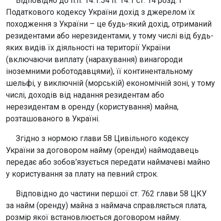
Відповідно до п.п. 14.1.54 п. 14.1 ст. 14 розд. І
Податкового кодексу України дохід з джерелом їх
походження з України – це будь-який дохід, отриманий
резидентами або нерезидентами, у тому числі від будь-
яких видів їх діяльності на території України
(включаючи виплату (нарахування) винагороди
іноземними роботодавцями), її континентальному
шельфі, у виключній (морській) економічній зоні, у тому
числі, доходів від надання резидентам або
нерезидентам в оренду (користування) майна,
розташованого в Україні.
Згідно з нормою глави 58 Цивільного кодексу
України за договором найму (оренди) наймодавець
передає або зобов’язується передати наймачеві майно
у користування за плату на певний строк.
Відповідно до частини першої ст. 762 глави 58 ЦКУ
за найм (оренду) майна з наймача справляється плата,
розмір якої встановлюється договором найму.