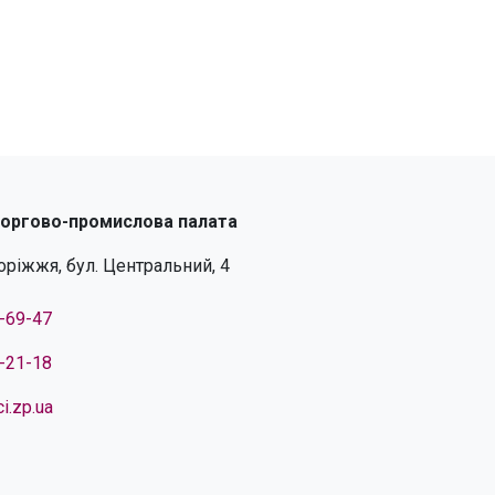
торгово-промислова палата
поріжжя, бул. Центральний, 4
4-69-47
4-21-18
i.zp.ua