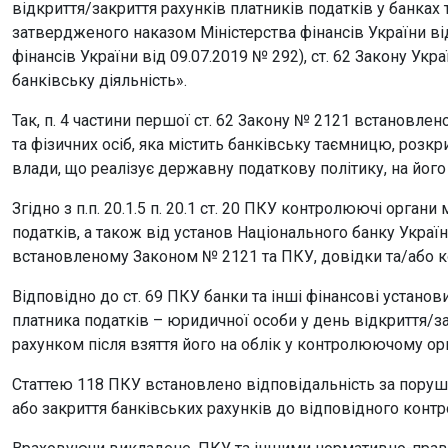
відкриття/закриття рахунків платників податків у банках
затвердженого наказом Міністерства фінансів України від
фінансів України від 09.07.2019 № 292), ст. 62 Закону Укр
банківську діяльність».
Так, п. 4 частини першої ст. 62 Закону № 2121 встановле
та фізичних осіб, яка містить банківську таємницю, роз
влади, що реалізує державну податкову політику, на його
Згідно з п.п. 20.1.5 п. 20.1 ст. 20 ПКУ контролюючі орга
податків, а також від установ Національного банку Україн
встановленому Законом № 2121 та ПКУ, довідки та/або ко
Відповідно до ст. 69 ПКУ банки та інші фінансові устано
платника податків – юридичної особи у день відкриття/за
рахунком після взяття його на облік у контролюючому орг
Статтею 118 ПКУ встановлено відповідальність за поруше
або закриття банківських рахунків до відповідного конт