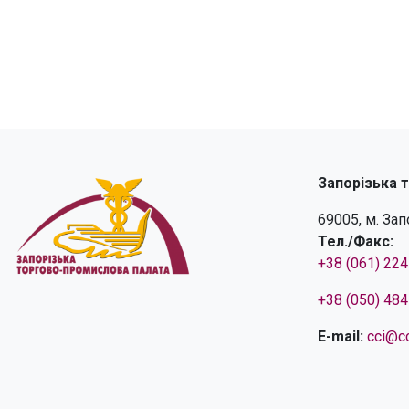
Запорізька 
69005, м. За
Тел./Факс:
+38 (061) 22
+38 (050) 48
E-mail:
cci@cc