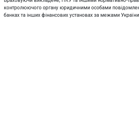
Враховуючи викладене, ПКУ та іншими нормативно-прав
контролюючого органу юридичними особами повідомлення
банках та інших фінансових установах за межами України