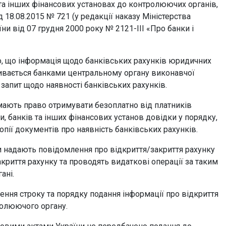
 та інших фінансових установах до контролюючих органів,
 18.08.2015 № 721 (у редакції наказу Міністерства
аїни від 07 грудня 2000 року № 2121-ІІI «Про банки і
но, що інформація щодо банківських рахунків юридичних
кривається банками центральному органу виконавчої
 запит щодо наявності банківських рахунків.
ни мають право отримувати безоплатно від платників
и, банків та інших фінансових установ довідки у порядку,
пії документів про наявність банківських рахунків.
ви надають повідомлення про відкриття/закриття рахунку
криття рахунку та проводять видаткові операції за таким
ані.
ння строку та порядку подання інформації про відкриття
ролюючого органу.