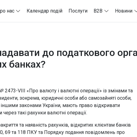
ро нас
Календар подій
Послуги
B2B
Новини
надавати до податкового орг
их банках?
 № 2473-VIII «Про валюту і валютні операції» із змінами та
иденти, зокрема, юридичні особи або самозайняті особи,
 іншими законами України, мають право відкривати
 через такі рахунки валютні операції.
акриття та наявність рахунків, відкритих клієнтам банків
 20, 69 та 118 ПКУ та Порядку подання повідомлень про