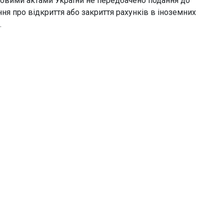
овими актами України не передбачено подання до
 про відкриття або закриття рахунків в іноземних
.