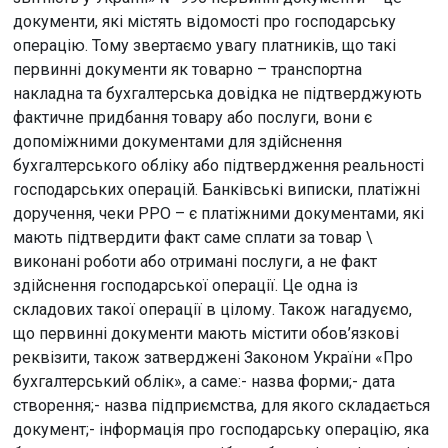
документи, які містять відомості про господарську
операцію. Тому звертаємо увагу платників, що такі
первинні документи як товарно – транспортна
накладна та бухгалтерська довідка не підтверджують
фактичне придбання товару або послуги, вони є
допоміжними документами для здійснення
бухгалтерського обліку або підтвердження реальності
господарських операцій. Банківські виписки, платіжні
доручення, чеки РРО – є платіжними документами, які
мають підтвердити факт саме сплати за товар \
виконані роботи або отримані послуги, а не факт
здійснення господарської операції. Це одна із
складових такої операції в цілому. Також нагадуємо,
що первинні документи мають містити обов’язкові
реквізити, також затверджені Законом України «Про
бухгалтерський облік», а саме:- назва форми;- дата
створення;- назва підприємства, для якого складається
документ;- інформація про господарську операцію, яка