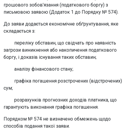
грошового зобов’язання (податкового боргу) з
письмовою заявою (Додаток 1 до Порядку № 574).
До заяви додається економічне обґрунтування, яке
складається з:
переліку обставин, що свідчать про наявність
загрози виникнення або накопичення податкового
боргу, і доказів існування таких обставин;
аналізу фінансового стану;
графіка погашення розстрочених (відстрочених)
сум;
розрахунків прогнозних доходів платника, що
гарантують виконання графіка погашення.
Порядком № 574 не визначено обмежень щодо
способів подання такої заяви.