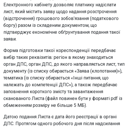
Електронного кабінету дозволяє платнику надіслати
лист, який містить заяву щодо надання розстрочення
(відстрочення) грошового зобов’язання (податкового
боргу) разом із складеним документом, що
підтверджує економічне обґрунтування подання такої
заяви.
Форма підготовки такої кореспонденції передбачає
вибір таких реквізитів: регіон в якому знаходиться
орган ДПС, орган ДПС, до якого направляється лист, тип
документу (із списку обирається «Заява (клопотання)»),
тематика (із списку обирається «Інші питання, що
належать до компетенції ДПС»), а також передбачає
заповнення короткого змісту та завантаження
сканованого Листа (файл повинен бути у форматі pdf із
обмеженням розміру не більше 5 МБ).
Датою подання Листа є дата його реєстрації в органі
ДПС. Протягом одного робочого дня після надсилання