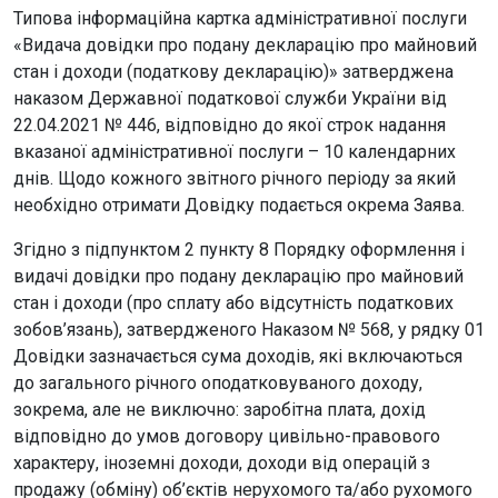
Типова інформаційна картка адміністративної послуги
«Видача довідки про подану декларацію про майновий
стан і доходи (податкову декларацію)» затверджена
наказом Державної податкової служби України від
22.04.2021 № 446, відповідно до якої строк надання
вказаної адміністративної послуги – 10 календарних
днів. Щодо кожного звітного річного періоду за який
необхідно отримати Довідку подається окрема Заява.
Згідно з підпунктом 2 пункту 8 Порядку оформлення і
видачі довідки про подану декларацію про майновий
стан і доходи (про сплату або відсутність податкових
зобов’язань), затвердженого Наказом № 568, у рядку 01
Довідки зазначається сума доходів, які включаються
до загального річного оподатковуваного доходу,
зокрема, але не виключно: заробітна плата, дохід
відповідно до умов договору цивільно-правового
характеру, іноземні доходи, доходи від операцій з
продажу (обміну) об’єктів нерухомого та/або рухомого