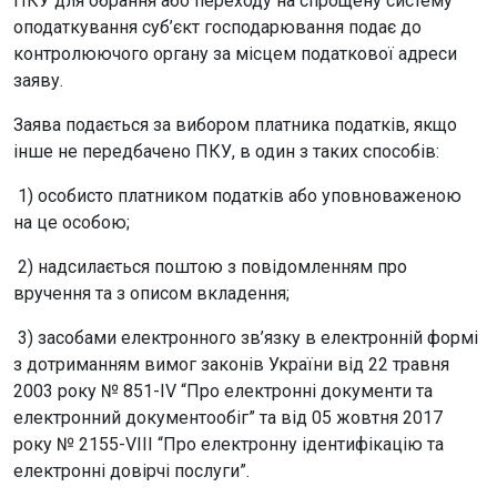
ПКУ для обрання або переходу на спрощену систему
оподаткування суб’єкт господарювання подає до
контролюючого органу за місцем податкової адреси
заяву.
Заява подається за вибором платника податків, якщо
інше не передбачено ПКУ, в один з таких способів:
1) особисто платником податків або уповноваженою
на це особою;
2) надсилається поштою з повідомленням про
вручення та з описом вкладення;
3) засобами електронного зв’язку в електронній формі
з дотриманням вимог законів України від 22 травня
2003 року № 851-ІV “Про електронні документи та
електронний документообіг” та від 05 жовтня 2017
року № 2155-VIII “Про електронну ідентифікацію та
електронні довірчі послуги”.