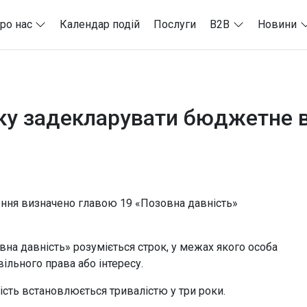
ро нас
Календар подій
Послуги
B2B
Новини
ку задекларувати бюджетне 
лення визначено главою 19 «Позовна давність»
овна давність» розуміється строк, у межах якого особа
ільного права або інтересу.
сть встановлюється тривалістю у три роки.