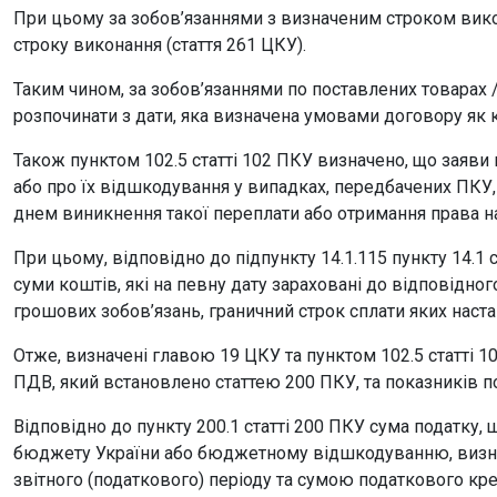
При цьому за зобов’язаннями з визначеним строком вико
строку виконання (стаття 261 ЦКУ).
Таким чином, за зобов’язаннями по поставлених товарах /
розпочинати з дати, яка визначена умовами договору як кі
Також пунктом 102.5 статті 102 ПКУ визначено, що заяви
або про їх відшкодування у випадках, передбачених ПКУ, 
днем виникнення такої переплати або отримання права н
При цьому, відповідно до підпункту 14.1.115 пункту 14.1 
суми коштів, які на певну дату зараховані до відповідно
грошових зобов’язань, граничний строк сплати яких настав
Отже, визначені главою 19 ЦКУ та пунктом 102.5 статті 
ПДВ, який встановлено статтею 200 ПКУ, та показників по
Відповідно до пункту 200.1 статті 200 ПКУ сума податку,
бюджету України або бюджетному відшкодуванню, визнач
звітного (податкового) періоду та сумою податкового кре