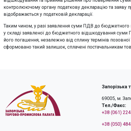
відшкодування та прийняв рішення про повернення сум
контролюючому органу податкову декларацію та заяву 
відображається у податковій декларації.
Таким чином, у разі заявлення суми ПДВ до бюджетного 
у складі заявленої до бюджетного відшкодування суми 
його погашення, незалежно від сплину термінів позовної 
сформовано такий залишок, сплачені постачальникам това
Запорізька 
69005, м. За
Тел./Факс:
+38 (061) 22
+38 (050) 48