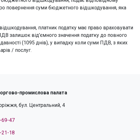
и бюджетного відшкодування, подає відповідному
про повернення суми бюджетного відшкодування, яка
відшкодування, платник податку має право враховувати
ПДВ залишок від’ємного значення податку до повного
давності (1095 днів), у випадку коли суми ПДВ, з яких
рів / послуг.
торгово-промислова палата
поріжжя, бул. Центральний, 4
4-69-47
4-21-18