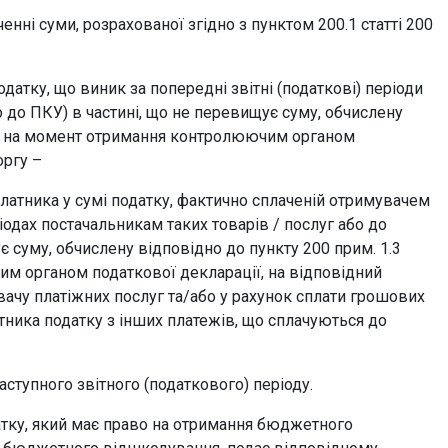
енні суми, розрахованої згідно з пунктом 200.1 статті 200
датку, що виник за попередні звітні (податкові) періоди
о до ПКУ) в частині, що не перевищує суму, обчислену
ПКУ на момент отримання контролюючим органом
оргу –
атника у сумі податку, фактично сплаченій отримувачем
іодах постачальникам таких товарів / послуг або до
 суму, обчислену відповідно до пункту 200 прим. 1.3
им органом податкової декларації, на відповідний
вачу платіжних послуг та/або у рахунок сплати грошових
тника податку з інших платежів, що сплачуються до
аступного звітного (податкового) періоду.
атку, який має право на отримання бюджетного