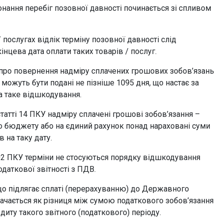
нання перебіг позовної давності починається зі спливом
 послугах відлік терміну позовної давності слід
нцева дата оплати таких товарів / послуг.
 про повернення надміру сплачених грошових зобов’язань
можуть бути подані не пізніше 1095 дня, що настає за
а таке відшкодування.
статті 14 ПКУ надміру сплачені грошові зобов’язання –
го бюджету або на єдиний рахунок понад нараховані суми
 на таку дату.
102 ПКУ терміни не стосуються порядку відшкодування
даткової звітності з ПДВ.
 що підлягає сплаті (перерахуванню) до Державного
ається як різниця між сумою податкового зобов’язання
диту такого звітного (податкового) періоду.