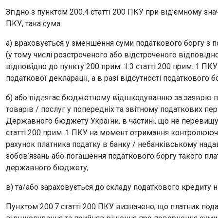
Згідно з пунктом 200.4 статті 200 ПКУ при від’ємному знач
ПКУ, така сума:
а) враховується у зменшення суми податкового боргу з по
(у тому числі розстроченого або відстроченого відповідн
відповідно до пункту 200 прим. 1.3 статті 200 прим. 1 
податкової декларації, а в разі відсутності податкового б
б) або підлягає бюджетному відшкодуванню за заявою пл
товарів / послуг у попередніх та звітному податкових пер
Державного бюджету України, в частині, що не перевищує
статті 200 прим. 1 ПКУ на момент отримання контролююч
рахунок платника податку в банку / небанківському нада
зобов’язань або погашення податкового боргу такого пла
державного бюджету,
в) та/або зараховується до складу податкового кредиту н
Пунктом 200.7 статті 200 ПКУ визначено, що платник под