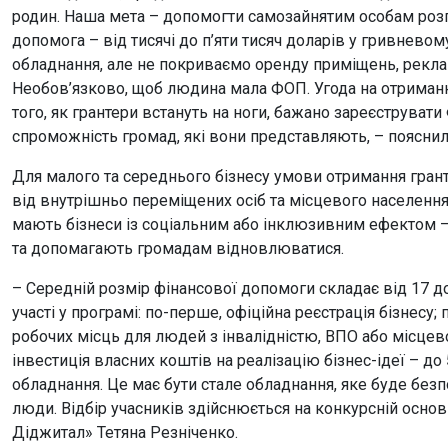
родин. Наша мета – допомогти самозайнятим особам розп
допомога – від тисячі до п’яти тисяч доларів у гривнево
обладнання, але не покриваємо оренду приміщень, реклам
Необов’язково, щоб людина мала ФОП. Угода на отриманн
того, як грантери встануть на ноги, бажано зареєструват
спроможність громад, які вони представляють, – пояснил
Для малого та середнього бізнесу умови отримання гра
від внутрішньо переміщених осіб та місцевого населення
мають бізнеси із соціальним або інклюзивним ефектом –
та допомагають громадам відновлюватися.
– Середній розмір фінансової допомоги складає від 17 д
участі у програмі: по-перше, офіційна реєстрація бізнесу
робочих місць для людей з інвалідністю, ВПО або місцев
інвестиція власних коштів на реалізацію бізнес-ідеї – д
обладнання. Це має бути стале обладнання, яке буде без
люди. Відбір учасників здійснюється на конкурсній осно
Діджитал» Тетяна Резніченко.