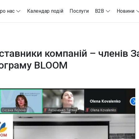
ро нас
Календар подій
Послуги
B2B
Новини
ставники компаній – членів З
рограму BLOOM