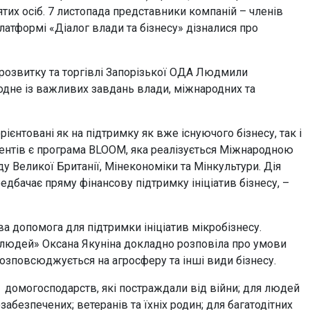
ятих осіб. 7 листопада представники компаній – членів
латформі «Діалог влади та бізнесу» дізналися про
 розвитку та торгівлі Запорізької ОДА Людмили
 одне із важливих завдань влади, міжнародних та
єнтовані як на підтримку як вже існуючого бізнесу, так і
ментів є програма BLOOM, яка реалізується Міжнародною
у Великої Британії, Мінекономіки та Мінкультури. Дія
дбачає пряму фінансову підтримку ініціатив бізнесу, –
допомога для підтримки ініціатив мікробізнесу.
 людей» Оксана Якуніна докладно розповіла про умови
розповсюджується на агросферу та інші види бізнесу.
 домогосподарств, які постраждали від війни; для людей
забезпечених; ветеранів та їхніх родин; для багатодітних