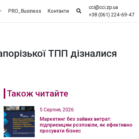
cci@cci.zp.ua
PRO_Business
Контакти
+38 (061) 224-69-47
апорізької ТПП дізналися
Також читайте
5 Серпня, 2026
Маркетинг без зайвих витрат:
підприємцям розповіли, як ефективно
просувати бізнес