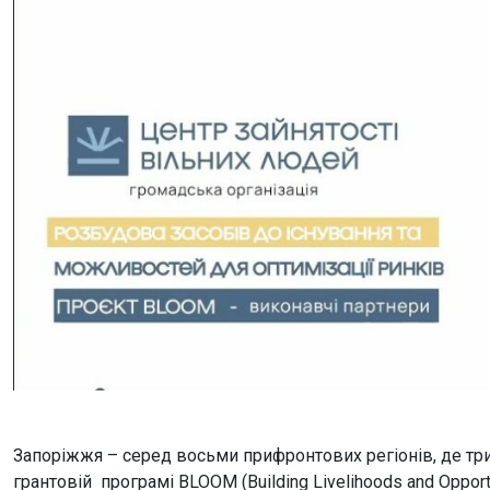
Запоріжжя – серед восьми прифронтових регіонів, де три
грантовій програмі BLOOM (Building Livelihoods and Opportu