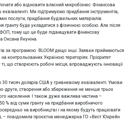
очати або відновити власний мікробізнес. Фінансова
му еквіваленті. Ми підтримуємо придбання інструментів,
ні послуги, придбання будівельних матеріалів.
я гранту буде укладатися з фізичною особою. Але після
и ФОП, тому що це буде підвищувати фінансову
а Оксана Якуніна.
нтів за програмою BLOOM дещо інші. Заявки приймаються
 на контрольованих Україною територіях. Пріоритет
 ті, що створюють робочі місця, впроваджують інновації
о 30 тисяч доларів США у гривневому еквіваленті. Умови
; по-друге, створення або збереження не менше трьох
ого населення. І також дуже важлива частина –
о 50 % від суми гранту на придбання виробничого
посередньо на виробництві і на якому будуть працювати
ві, – повідомила проєктна менеджерка ГО «Вест Юкрейн