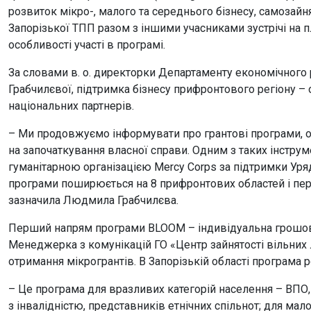
розвиток мікро-, малого та середнього бізнесу, самозайн
Запорізької ТПП разом з іншими учасниками зустрічі на п
особливості участі в програмі.
За словами в. о. директорки Департаменту економічного
Грабчилєвої, підтримка бізнесу прифронтового регіону –
національних партнерів.
– Ми продовжуємо інформувати про грантові програми, орі
на започаткування власної справи. Одним з таких інстру
гуманітарною організацією Mercy Corps за підтримки Уряд
програми поширюється на 8 прифронтових областей і пере
зазначила Людмила Грабчилєва.
Перший напрям програми BLOOM – індивідуальна грошова 
Менеджерка з комунікацій ГО «Центр зайнятості вільних
отримання мікрогрантів. В Запорізькій області програма 
– Це програма для вразливих категорій населення – ВПО,
з інвалідністю, представників етнічних спільнот; для мало