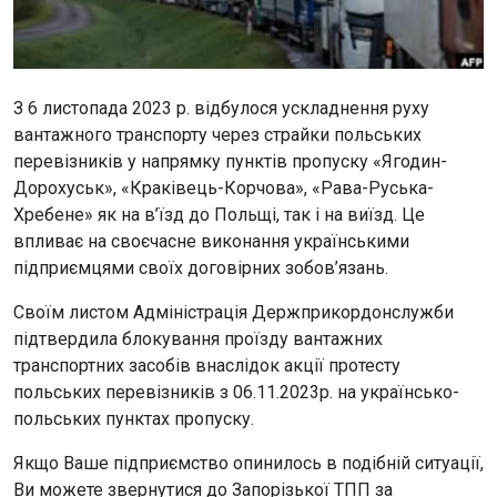
З 6 листопада 2023 р. відбулося ускладнення руху
вантажного транспорту через страйки польських
перевізників у напрямку пунктів пропуску «Ягодин-
Дорохуськ», «Краківець-Корчова», «Рава-Руська-
Хребене» як на в’їзд до Польщі, так і на виїзд. Це
впливає на своєчасне виконання українськими
підприємцями своїх договірних зобов’язань.
Своїм листом Адміністрація Держприкордонслужби
підтвердила блокування проїзду вантажних
транспортних засобів внаслідок акції протесту
польських перевізників з 06.11.2023р. на українсько-
польських пунктах пропуску.
Якщо Ваше підприємство опинилось в подібній ситуації,
Ви можете звернутися до Запорізької ТПП за