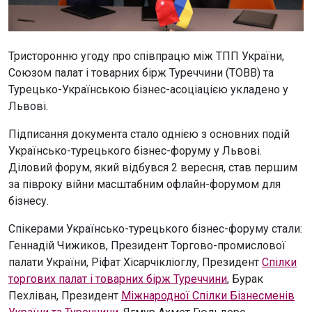
Тристоронню угоду про співпрацю між ТПП України,
Союзом палат і товарних бірж Туреччини (TOBB) та
Турецько-Українською бізнес-асоціацією укладено у
Львові.
Підписання документа стало однією з основних подій
Українсько-турецького бізнес-форуму у Львові.
Діловий форум, який відбувся 2 вересня, став першим
за півроку війни масштабним офлайн-форумом для
бізнесу.
Спікерами Українсько-турецького бізнес-форуму стали:
Геннадій Чижиков, Президент Торгово-промислової
палати України, Ріфат Хісарчікліоглу, Президент
Спілки
торгових палат і товарних бірж Туреччини
, Бурак
Пехліван, Президент
Міжнародної Спілки Бізнесменів