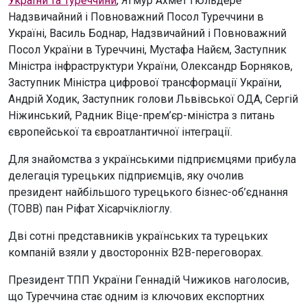
України та Туреччини
, Ягмур Ахмет Гюльдере
Надзвичайний і Повноважний Посол Туреччини в
Україні, Василь Боднар, Надзвичайний і Повноважний
Посол України в Туреччині, Мустафа Найєм, Заступник
Міністра інфраструктури України, Олександр Борняков,
Заступник Міністра цифрової трансформації України,
Андрій Ходик, Заступник голови Львівської ОДА, Сергій
Ніжинський, Радник Віце-прем’єр-міністра з питань
європейської та євроатлантичної інтеграції.
Для знайомства з українськими підприємцями прибула
делегація турецьких підприємців, яку очолив
президент найбільшого турецького бізнес-об’єднання
(ТОВВ) пан Ріфат Хісарчікліоглу.
Дві сотні представників українських та турецьких
компаній взяли у двосторонніх B2B-переговорах.
Президент ТПП України Геннадій Чижиков наголосив,
що Туреччина стає одним із ключових експортних