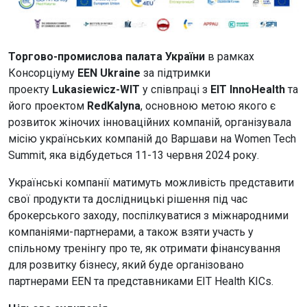
Торгово-промислова палата України
в рамках
Консорціуму
EEN Ukraine
за підтримки
проекту
Lukasiewicz-WIT
у співпраці з
EIT InnoHealth
та
його проектом
RedKalyna
, основною метою якого є
розвиток жіночих інноваційних компаній, організувала
місію українських компаній до Варшави на Women Tech
Summit, яка відбудеться 11-13 червня 2024 року.
Українські компанії матимуть можливість представити
свої продукти та дослідницькі рішення під час
брокерського заходу, поспілкуватися з міжнародними
компаніями-партнерами, а також взяти участь у
спільному тренінгу про те, як отримати фінансування
для розвитку бізнесу, який буде організовано
партнерами EEN та представниками EIT Health KICs.