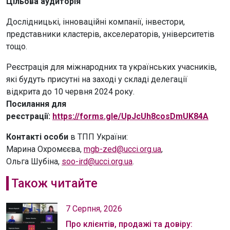
Цільова аудиторія
Дослідницькі, інноваційні компанії, інвестори,
представники кластерів, акселераторів, університетів
тощо.
Реєстрація для міжнародних та українських учасників,
які будуть присутні на заході у складі делегації
відкрита до 10 червня 2024 року.
Посилання для
реєстрації:
https://forms.gle/UpJcUh8cosDmUK84A
Контакті особи
в ТПП України:
Марина Охромєєва,
mgb-zed@ucci.org.ua
,
Ольга Шубіна,
soo-ird@ucci.org.ua
.
Також читайте
7 Серпня, 2026
Про клієнтів, продажі та довіру: