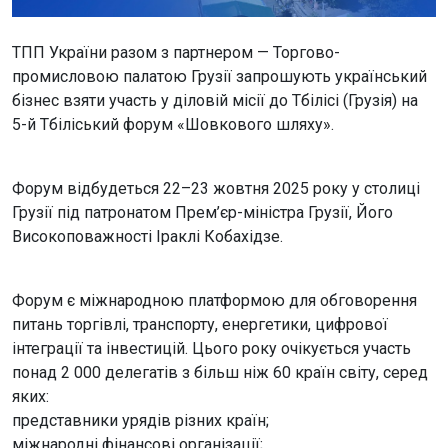
ТПП України разом з партнером — Торгово-
промисловою палатою Грузії запрошують український
бізнес взяти участь у діловій місії до Тбілісі (Грузія) на
5-й Тбіліський форум «Шовкового шляху».
Форум відбудеться 22–23 жовтня 2025 року у столиці
Грузії під патронатом Прем’єр-міністра Грузії, Його
Високоповажності Іраклі Кобахідзе.
Форум є міжнародною платформою для обговорення
питань торгівлі, транспорту, енергетики, цифрової
інтеграції та інвестицій. Цього року очікується участь
понад 2 000 делегатів з більш ніж 60 країн світу, серед
яких:
представники урядів різних країн;
міжнародні фінансові організації;