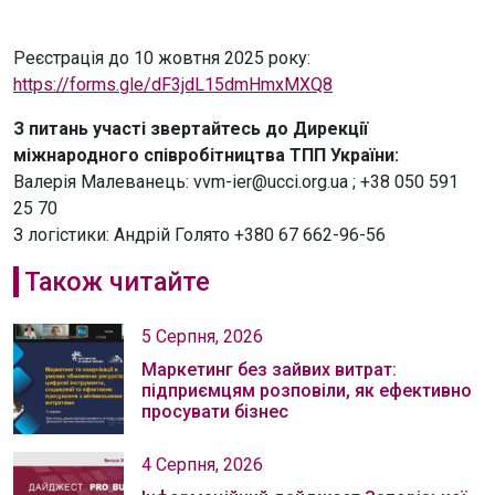
Реєстрація до 10 жовтня 2025 року:
https://forms.gle/dF3jdL15dmHmxMXQ8
З питань участі звертайтесь до Дирекції
міжнародного співробітництва ТПП України:
Валерія Малеванець: vvm-ier@ucci.org.ua ; +38 050 591
25 70
З логістики: Андрій Голято +380 67 662-96-56
Також читайте
5 Серпня, 2026
Маркетинг без зайвих витрат:
підприємцям розповіли, як ефективно
просувати бізнес
4 Серпня, 2026