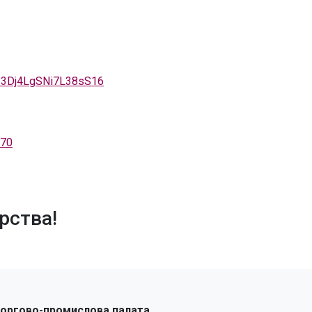
le/3Dj4LgSNi7L38sS16
 70
рства!
торгово-промислова палата