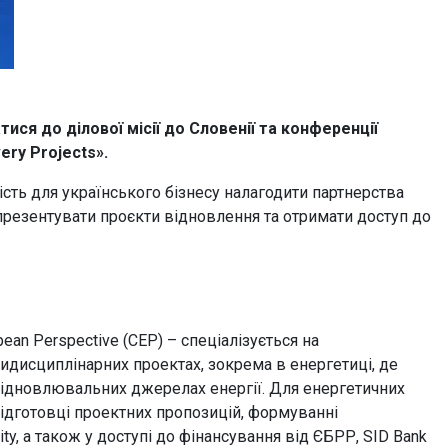
ся до ділової місії до Словенії та конференції
ery Projects».
сть для українського бізнесу налагодити партнерства
резентувати проєкти відновлення та отримати доступ до
ean Perspective (CEP) – спеціалізується на
ьтидисциплінарних проектах, зокрема в енергетиці, де
 відновлювальних джерелах енергії. Для енергетичних
ідготовці проектних пропозицій, формуванні
ty, а також у доступі до фінансування від ЄБРР, SID Bank