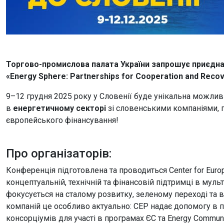
Торгово-промислова палата України запрошує приєднати
«Energy Sphere: Partnerships for Cooperation and Recov
9–12 грудня 2025 року у Словенії буде унікальна можливі
в
енергетичному секторі
зі словенськими компаніями, п
європейського фінансування!
Про організаторів:
Конференція підготовлена та проводиться Center for Europ
концептуальній, технічній та фінансовій підтримці в мул
фокусується на сталому розвитку, зеленому переході та
компаній це особливо актуально: CEP надає допомогу в п
консорціумів для участі в програмах ЄС та Energy Communi