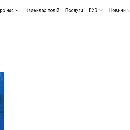
ро нас
Календар подій
Послуги
B2B
Новини