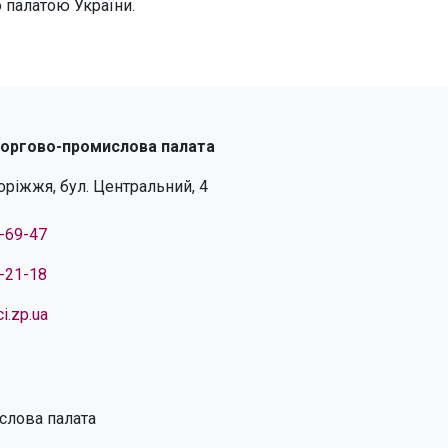
палатою України.
торгово-промислова палата
поріжжя, бул. Центральний, 4
4-69-47
4-21-18
i.zp.ua
слова палата