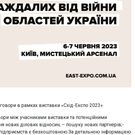
еговори в рамках виставки «Схід-Експо 2023».
ори між учасниками виставки та потенційними
я нових ділових відносин; – пошукy нових партнерів;-
я підприємств є безкоштовною.За детальною інформацією