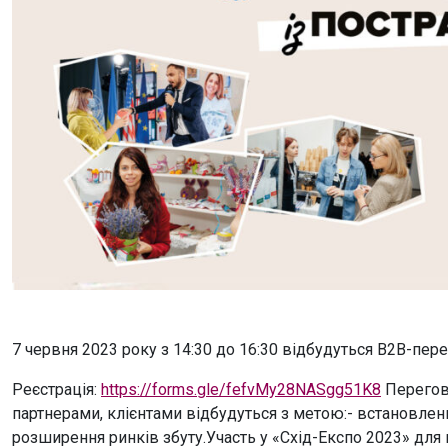
7 червня 2023 року з 14:30 до 16:30 відбудуться B2B-пер
Реєстрація:
https://forms.gle/fefvMy28NASgg51K8
Перегов
партнерами, клієнтами відбудуться з метою:- встановленн
розширення ринків збуту.Участь у «Схід-Експо 2023» дл