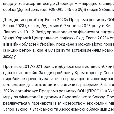
щодо участі звертайтеся до Дирекції міжнародного співро
dept.ier@gmail.com, тел.: +38 095 546 65 09)Валерія Забашта
Довідково про «Схід-Експо 2023»:Програма розвитку ООН
Експо 2023», яка відбудеться 6-7 червня 2023 року в Киє
Лаврська, 10-12. Захід організовано за фінансової підт
Уряду Хорватії.Центральною подією «Схід-Експо 2023» с
від війни областей України, поєднана з можливістю прове
із інших регіонів, країн ЄС і світу та встановленням нови
заходу.
Протягом 2017-2021 років відбулося сім виставок «Схід-Е
одна з них онлайн. Заходи пройшли у Краматорську, Сєвє
виробників презентували свою продукцію широкому загал
встановили ділові контакти з новими партнерами. Загало
2023» організовує Програма розвитку ООН (ПРООН) в Укр
миру за фінансової підтримки Європейського Союзу, Посо
реалізується у партнерстві з Міністерством економіки, 
Запорізькою, Луганською та Херсонською обласними д