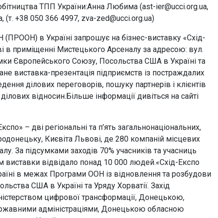
бітництва ТПП України:Анна Любима (ast-ier@ucci.org.ua,
, (т. +38 050 366 4997, zva-zed@ucci.org.ua)
 (ПРООН) в Україні запрошує на бізнес-виставку «Схід-
ві в приміщенні Мистецького Арсеналу за адресою: вул.
римки Європейського Союзу, Посольства США в Україні та
тане виставка-презентація підприємств із постраждалих
дення ділових переговорів, пошуку партнерів і клієнтів
х ділових відносин.Більше інформації дивіться на сайті
кспо» – дві регіональні та п’ять загальнонаціональних,
родонецьку, Києвіта Львові, де 280 компаній місцевих
у. За підсумками заходів 70% учасників та учасниць
м виставки відвідало понад 10 000 людей.«Схід-Експо
аїні в межах Програми ООН із відновлення та розбудови
льства США в Україні та Уряду Хорватії. Захід
Міністерством цифрової трансформації, Донецькою,
ержавними адміністраціями, Донецькою обласною