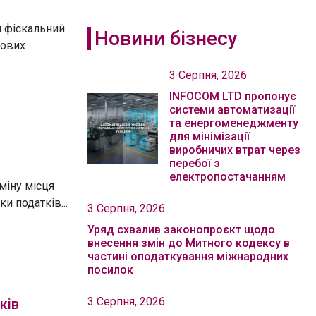
 фіскальний
Новини бізнесу
кових
3 Серпня, 2026
INFOCOM LTD пропонує
системи автоматизації
та енергоменеджменту
для мінімізації
виробничих втрат через
перебої з
електропостачанням
міну місця
и податків...
3 Серпня, 2026
Уряд схвалив законопроєкт щодо
внесення змін до Митного кодексу в
частині оподаткування міжнародних
посилок
3 Серпня, 2026
ків