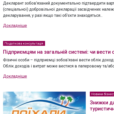
Декларант зобов’язаний документально підтвердити варт
(спеціальної) добровільної декларації засвідчених нале
декларування, у разі якщо такі об’єкти знаходяться...
Докладніше
Податкова консультація
Підприємцям на загальній системі: чи вести 
Фізичні особи – підприємці зобов’язані вести облік дохо
Облік доходів і витрат може вестися в паперовому та/або 
Докладніше
Новини бізнес
Знижки дл
туристичн