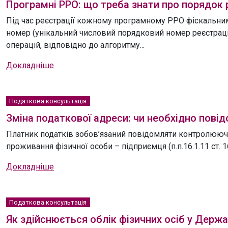
Програмні РРО: що треба знати про порядок 
Під час реєстрації кожному програмному РРО фіскальн
номер (унікальний числовий порядковий номер реєстраці
операцій, відповідно до алгоритму...
Докладніше
Податкова консультація
Зміна податкової адреси: чи необхідно пові
Платник податків зобов’язаний повідомляти контролюючі
проживання фізичної особи – підприємця (п.п.16.1.11 ст.
Докладніше
Податкова консультація
Як здійснюється облік фізичних осіб у Держа