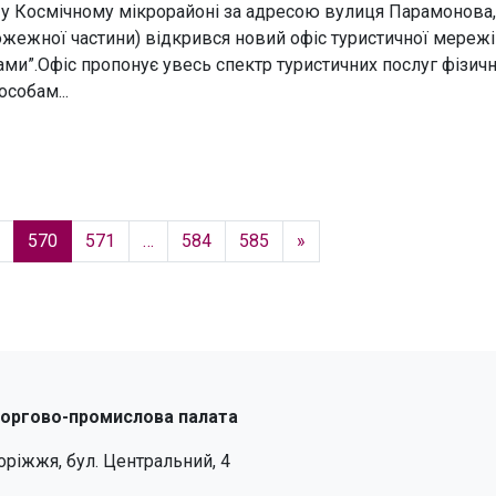
 у Космічному мікрорайоні за адресою вулиця Парамонова,
ожежної частини) відкрився новий офіс туристичної мережі
ами”.Офіс пропонує увесь спектр туристичних послуг фізич
собам...
570
571
…
584
585
»
торгово-промислова палата
поріжжя, бул. Центральний, 4