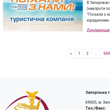
В Запоріжжі
(навпроти п
”Поїхали з н
юридичним о
Докладніше
«
1
2
…
569
Запорізька 
69005, м. За
Тел./Факс: