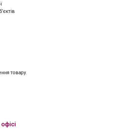
ї
б’єктів
ення товару.
 офісі