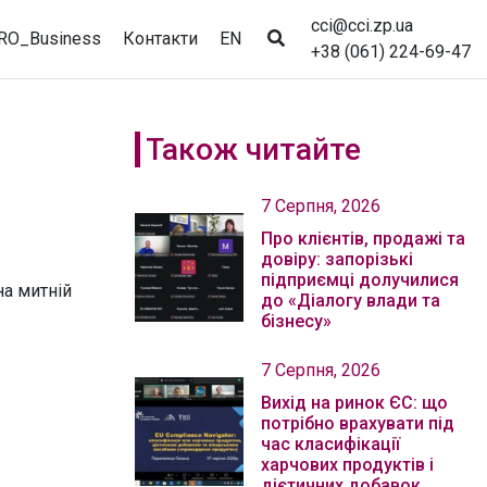
cci@cci.zp.ua
RO_Business
Контакти
EN
+38 (061) 224-69-47
Також читайте
7 Серпня, 2026
Про клієнтів, продажі та
довіру: запорізькі
підприємці долучилися
на митній
до «Діалогу влади та
бізнесу»
7 Серпня, 2026
Вихід на ринок ЄС: що
потрібно врахувати під
час класифікації
харчових продуктів і
дієтичних добавок