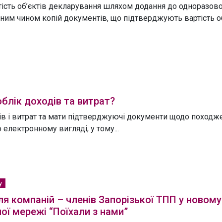
ість об’єктів декларування шляхом додання до одноразово
жним чином копій документів, що підтверджують вартість о
облік доходів та витрат?
дів і витрат та мати підтверджуючі документи щодо походж
електронному вигляді, у тому...
у
я компаній – членів Запорізької ТПП у новому
ої мережі “Поїхали з нами”