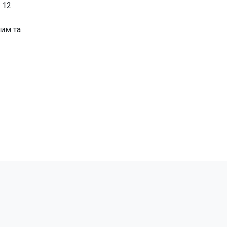
 12
ним та