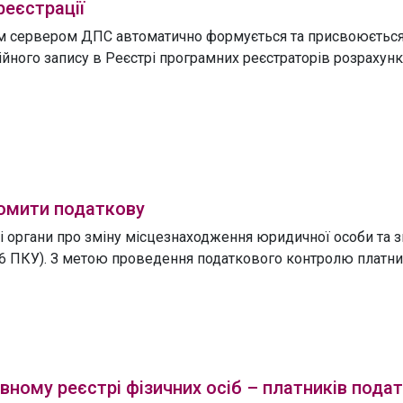
реєстрації
им сервером ДПС автоматично формується та присвоюється
йного запису в Реєстрі програмних реєстраторів розрахун
домити податкову
 органи про зміну місцезнаходження юридичної особи та з
 16 ПКУ). З метою проведення податкового контролю платник
вному реєстрі фізичних осіб – платників подат