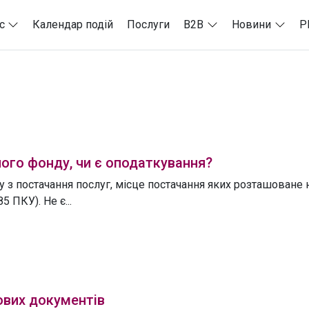
с
Календар подій
Послуги
B2B
Новини
P
ого фонду, чи є оподаткування?
 з постачання послуг, місце постачання яких розташоване 
5 ПКУ). Не є...
ових документів