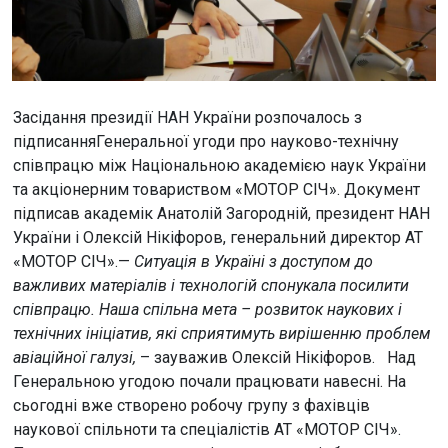
Засідання президії НАН України розпочалось з
підписанняГенеральної угоди про науково-технічну
співпрацю між Національною академією наук України
та акціонерним товариством «МОТОР СІЧ». Документ
підписав академік Анатолій Загородній, президент НАН
України і Олексій Нікіфоров, генеральний директор АТ
«МОТОР СІЧ».—
Ситуація в Україні з доступом до
важливих матеріалів і технологій спонукала посилити
співпрацю. Наша спільна мета – розвиток наукових і
технічних ініціатив, які сприятимуть вирішенню проблем
авіаційної галузі,
– зауважив Олексій Нікіфоров. Над
Генеральною угодою почали працювати навесні. На
сьогодні вже створено робочу групу з фахівців
наукової спільноти та спеціалістів АТ «МОТОР СІЧ».