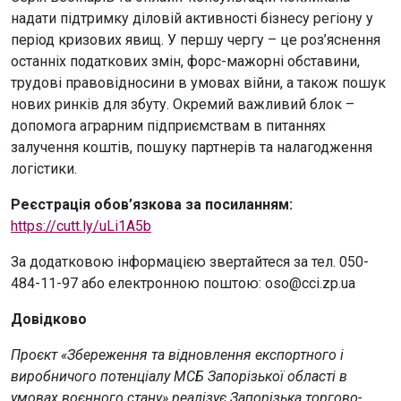
надати підтримку діловій активності бізнесу регіону у
період кризових явищ. У першу чергу – це роз’яснення
останніх податкових змін, форс-мажорні обставини,
трудові правовідносини в умовах війни, а також пошук
нових ринків для збуту. Окремий важливий блок –
допомога аграрним підприємствам в питаннях
залучення коштів, пошуку партнерів та налагодження
логістики.
Реєстрація обов’язкова за посиланням:
https://cutt.ly/uLi1A5b
За додатковою інформацією звертайтеся за тел. 050-
484-11-97 або електронною поштою: oso@cci.zp.ua
Довідково
Проєкт «Збереження та відновлення експортного і
виробничого потенціалу МСБ Запорізької області в
умовах воєнного стану» реалізує Запорізька торгово-