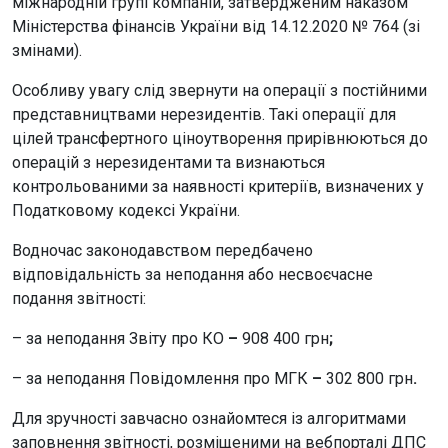
міжнародній групі компаній, затвердженим наказом
Міністерства фінансів України від 14.12.2020 № 764 (зі
змінами).
Особливу увагу слід звернути на операції з постійними
представництвами нерезидентів. Такі операції для
цілей трансфертного ціноутворення прирівнюються до
операцій з нерезидентами та визнаються
контрольованими за наявності критеріїв, визначених у
Податковому кодексі України.
Водночас законодавством передбачено
відповідальність за неподання або несвоєчасне
подання звітності:
– за неподання Звіту про КО
–
908 400 грн
;
– за неподання Повідомлення про МГК
–
302 800 грн
.
Для зручності завчасно ознайомтеся із алгоритмами
заповнення звітності, розміщеними на вебпорталі ДПС