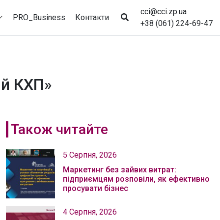
cci@cci.zp.ua
PRO_Business
Контакти
+38 (061) 224-69-47
ий КХП»
Також читайте
5 Серпня, 2026
Маркетинг без зайвих витрат:
підприємцям розповіли, як ефективно
просувати бізнес
4 Серпня, 2026