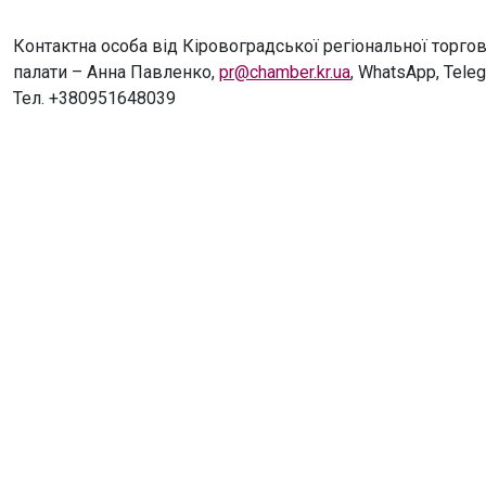
Контактна особа від Кіровоградської регіональної торг
палати – Анна Павленко,
pr@chamber.kr.ua
, WhatsApp, Teleg
Тел. +380951648039