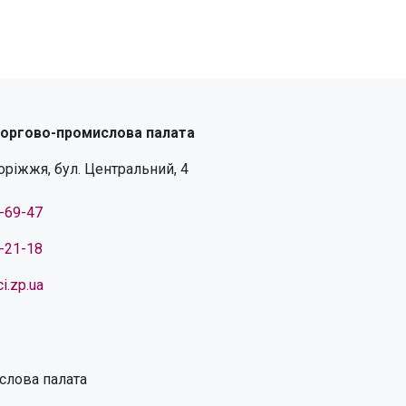
торгово-промислова палата
поріжжя, бул. Центральний, 4
4-69-47
4-21-18
i.zp.ua
слова палата