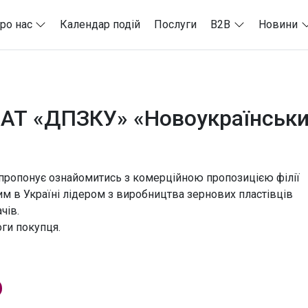
ро нас
Календар подій
Послуги
B2B
Новини
ї АТ «ДПЗКУ» «Новоукраїнськ
пропонує ознайомитись з комерційною пропозицією філії
 в Україні лідером з виробництва зернових пластівців
чів.
ги покупця.