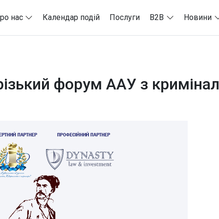
ро нас
Календар подій
Послуги
B2B
Новини
різький форум ААУ з кримінал