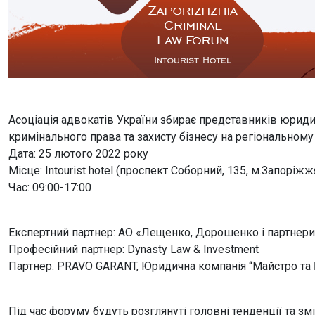
Асоціація адвокатів України збирає представників юриди
кримінального права та захисту бізнесу на регіональному з
Дата: 25 лютого 2022 року
Місце: Intourist hotel (проспект Соборний, 135, м.Запоріжж
Час: 09:00-17:00
Експертний партнер: АО «Лещенко, Дорошенко і партнери
Професійний партнер: Dynasty Law & Investment
Партнер: PRAVO GARANT, Юридична компанія “Майстро та
Під час форуму будуть розглянуті головні тенденції та з