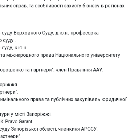
них справ, та особливості захисту бізнесу в регіонах.
 суду Верховного Суду, д.ю.н., професорка
 суду .
суду, к.ю.н.
 та міжнародного права Національного університету
орошенко та партнери”, член Правління ААУ.
поріжжя.
ртнери”.
римінального права та публічних закупівель юридичної
ури у місті Запоріжжі.
 Pravo Garant.
суду Запорізької області, членкиня АРССУ.
артнери”.