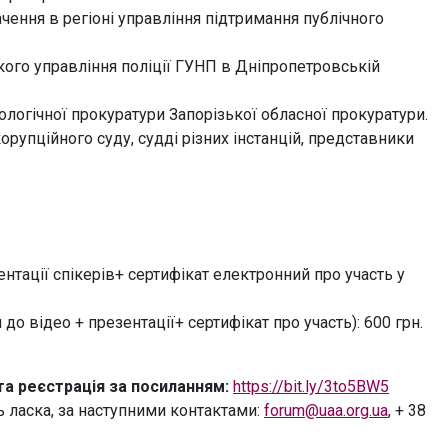
чення в регіоні управління підтримання публічного
ького управління поліції ГУНП в Дніпропетровській
ологічної прокуратури Запорізької обласної прокуратури.
орупційного суду, судді різних інстанцій, представники
нтації спікерів+ сертифікат електронний про участь у
о відео + презентації+ сертифікат про участь): 600 грн.
та реєстрація за посиланням:
https://bit.ly/3to5BW5
ь ласка, за наступними контактами:
forum@uaa.org.ua
, + 38