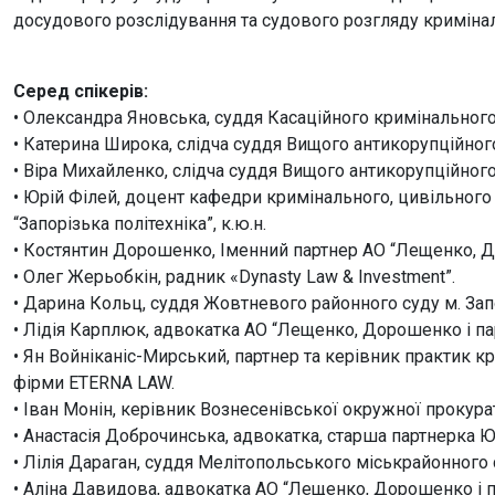
досудового розслідування та судового розгляду криміналь
Серед спікерів:
• Олександра Яновська, суддя Касаційного кримінального
• Катерина Широка, слідча суддя Вищого антикорупційного
• Віра Михайленко, слідча суддя Вищого антикорупційного 
• Юрій Філей, доцент кафедри кримінального, цивільного
“Запорізька політехніка”, к.ю.н.
• Костянтин Дорошенко, Іменний партнер АО “Лещенко, Д
• Олег Жерьобкін, радник «Dynasty Law & Investment”.
• Дарина Кольц, суддя Жовтневого районного суду м. За
• Лідія Карплюк, адвокатка АО “Лещенко, Дорошенко і па
• Ян Войніканіс-Мирський, партнер та керівник практик к
фірми ETERNA LAW.
• Іван Монін, керівник Вознесенівської окружної прокурат
• Анастасія Доброчинська, адвокатка, старша партнерка ЮК
• Лілія Дараган, суддя Мелітопольського міськрайонного 
• Аліна Давидова, адвокатка АО “Лещенко, Дорошенко і п