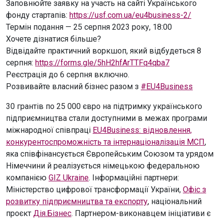
Заповнюйте заявку на участь на сайті Українського
фонду стартапів:
https://usf.com.ua/eu4business-2/
Термін подання — 25 серпня 2023 року, 18:00
Хочете дізнатися більше?
Відвідайте практичний воркшоп, який відбудеться 8
серпня:
https://forms.gle/5hH2hfArTTFq4qba7
Реєстрація до 6 серпня включно.
Розвивайте власний бізнес разом з
#EU4Business
30 грантів по 25 000 євро на підтримку українського
підприємництва стали доступними в межах програми
міжнародної співпраці
EU4Business: відновлення,
конкурентоспроможність та інтернаціоналізація МСП
,
яка співфінансується Європейським Союзом та урядом
Німеччини й реалізується німецькою федеральною
компанією
GIZ Ukraine
. Інформаційні партнери:
Міністерство цифрової трансформації України,
Офіс з
розвитку підприємництва та експорту
, національний
проєкт
Дія.Бізнес
. Партнером-виконавцем ініціативи є