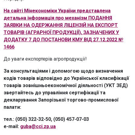
На сайті Мінекономіки України представлена
детальна інформація про механізм ПОДАННЯ
ЗАЯВКИ НА ОДЕРЖАННЯ ЛІЦЕНЗІЙ НА ЕКСПОРТ
ТОВАРІВ (АГРАРНОЇ ПРОДУКЦІЇ), ЗАЗНАЧЕНИХ У
ДОДАТКУ 7 ДО ПОСТАНОВИ КМУ ВІД 27.12.2022 №
1466
До уваги експортерів агропродукції!
За консультаціями і допомогою щодо визначення
кодів товарів відповідно до Української класифікації
товарів зовнішньоекономічної діяльності (УКТ ЗЕД)
звертайтесь до управління сертифікації та
декларування Запорізької торгово-промислової
палати:
тел.: (050) 322-32-50, (050) 457-07-03
e-mail:
guba@cci.zp.ua