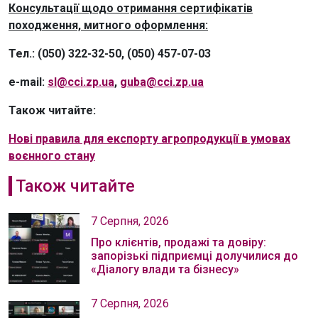
Консультації щодо отримання сертифікатів
походження, митного оформлення:
Тел.:
(050) 322-32-50, (050) 457-07-03
e-mail:
sl@cci.zp.ua
,
guba@cci.zp.ua
Також читайте:
Нові правила для експорту агропродукції в умовах
воєнного стану
Також читайте
7 Серпня, 2026
Про клієнтів, продажі та довіру:
запорізькі підприємці долучилися до
«Діалогу влади та бізнесу»
7 Серпня, 2026