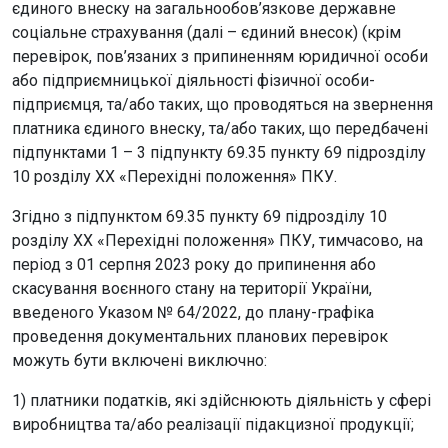
єдиного внеску на загальнообов’язкове державне
соціальне страхування (далі – єдиний внесок) (крім
перевірок, пов’язаних з припиненням юридичної особи
або підприємницької діяльності фізичної особи-
підприємця, та/або таких, що проводяться на звернення
платника єдиного внеску, та/або таких, що передбачені
підпунктами 1 – 3 підпункту 69.35 пункту 69 підрозділу
10 розділу XX «Перехідні положення» ПКУ.
Згідно з підпунктом 69.35 пункту 69 підрозділу 10
розділу XX «Перехідні положення» ПКУ, тимчасово, на
період з 01 серпня 2023 року до припинення або
скасування воєнного стану на території України,
введеного Указом № 64/2022, до плану-графіка
проведення документальних планових перевірок
можуть бути включені виключно:
1) платники податків, які здійснюють діяльність у сфері
виробництва та/або реалізації підакцизної продукції;