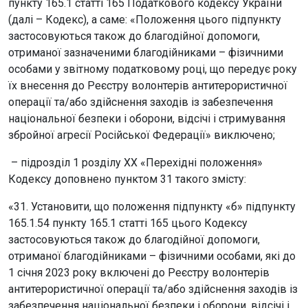
пункту 165.1 статті 165 Податкового кодексу України
(далі – Кодекс), а саме: «Положення цього підпункту
застосовуються також до благодійної допомоги,
отриманої зазначеними благодійниками – фізичними
особами у звітному податковому році, що передує року
їх внесення до Реєстру волонтерів антитерористичної
операції та/або здійснення заходів із забезпечення
національної безпеки і оборони, відсічі і стримування
збройної агресії Російської Федерації» виключено;
– підрозділ 1 розділу XX «Перехідні положення»
Кодексу доповнено пунктом 31 такого змісту:
«31. Установити, що положення підпункту «б» підпункту
165.1.54 пункту 165.1 статті 165 цього Кодексу
застосовуються також до благодійної допомоги,
отриманої благодійниками – фізичними особами, які до
1 січня 2023 року включені до Реєстру волонтерів
антитерористичної операції та/або здійснення заходів із
забезпечення національної безпеки і оборони, відсічі і