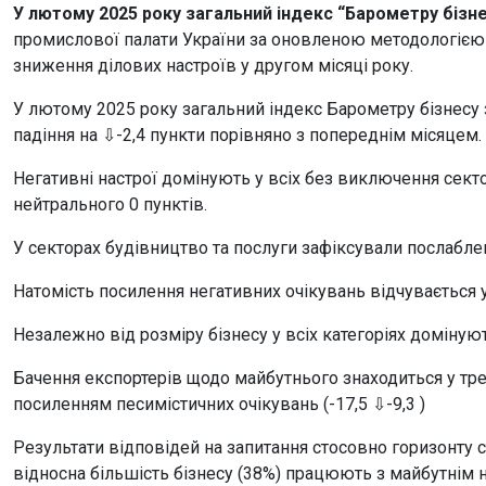
У лютому 2025 року загальний індекс “Барометру бізн
промислової палати України за оновленою методологією 
зниження ділових настроїв у другом місяці року.
У лютому 2025 року загальний індекс Барометру бізнесу 
падіння на ⇩-2,4 пункти порівняно з попереднім місяцем.
Негативні настрої домінують у всіх без виключення сект
нейтрального 0 пунктів.
У секторах будівництво та послуги зафіксували послабле
Натомість посилення негативних очікувань відчувається у
Незалежно від розміру бізнесу у всіх категоріях домінуют
Бачення експортерів щодо майбутнього знаходиться у тре
посиленням песимістичних очікувань (-17,5 ⇩-9,3 )
Результати відповідей на запитання стосовно горизонту с
відносна більшість бізнесу (38%) працюють з майбутнім 