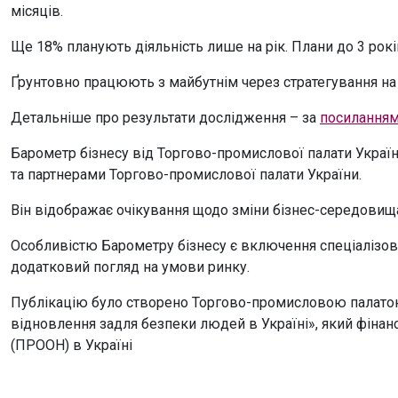
місяців.
Ще 18% планують діяльність лише на рік. Плани до 3 рокі
Ґрунтовно працюють з майбутнім через стратегування на 
Детальніше про результати дослідження – за
посилання
Барометр бізнесу від Торгово-промислової палати України
та партнерами Торгово-промислової палати України.
Він відображає очікування щодо зміни бізнес-середовища
Особливістю Барометру бізнесу є включення спеціалізова
додатковий погляд на умови ринку.
Публікацію було створено Торгово-промисловою палато
відновлення задля безпеки людей в Україні», який фіна
(ПРООН) в Україні