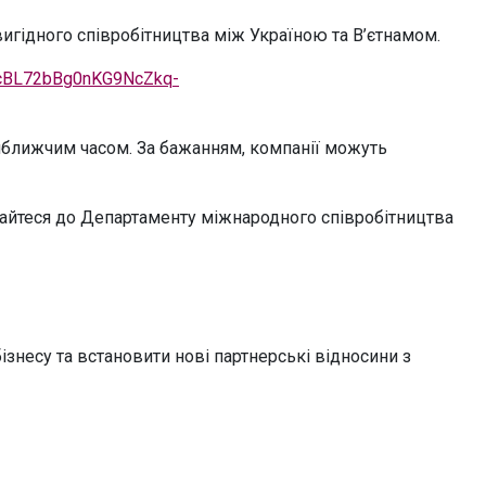
гідного співробітництва між Україною та В’єтнамом.
ScBL72bBg0nKG9NcZkq-
найближчим часом. За бажанням, компанії можуть
тайтеся до Департаменту міжнародного співробітництва
знесу та встановити нові партнерські відносини з