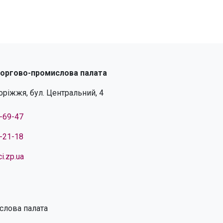
торгово-промислова палата
поріжжя, бул. Центральний, 4
4-69-47
4-21-18
i.zp.ua
слова палата