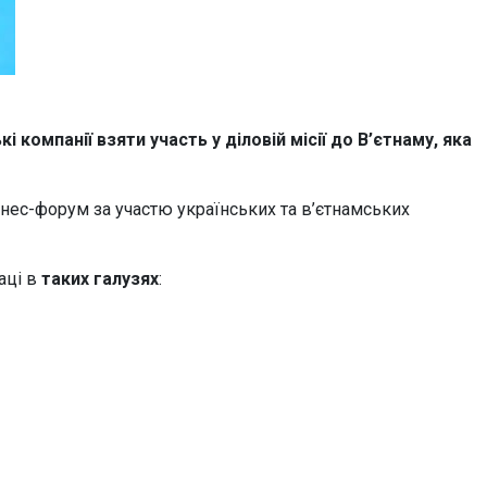
компанії взяти участь у діловій місії до В’єтнаму, яка
знес-форум за участю українських та в’єтнамських
аці в
таких галузях
: