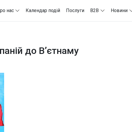
ро нас
Календар подій
Послуги
B2B
Новини
мпаній до Вʼєтнаму