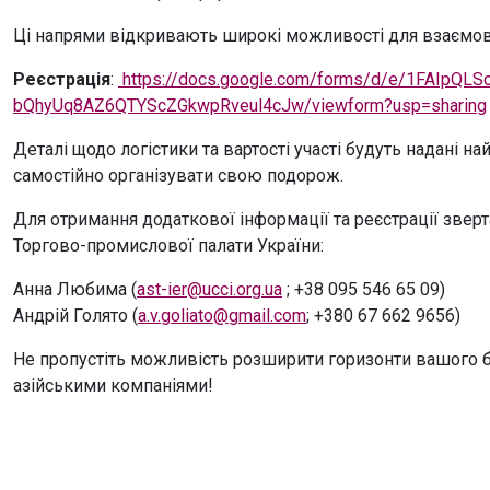
Ці напрями відкривають широкі можливості для взаємови
Реєстрація
:
https://docs.google.com/forms/d/e/1FAIpQL
bQhyUq8AZ6QTYScZGkwpRveul4cJw/viewform?usp=sharing
Деталі щодо логістики та вартості участі будуть надані 
самостійно організувати свою подорож.
Для отримання додаткової інформації та реєстрації звер
Торгово-промислової палати України:
Анна Любима (
ast-ier@ucci.org.ua
; +38 095 546 65 09)
Андрій Голято (
a.v.goliato@gmail.com
; +380 67 662 9656)
Не пропустіть можливість розширити горизонти вашого бі
азійськими компаніями!